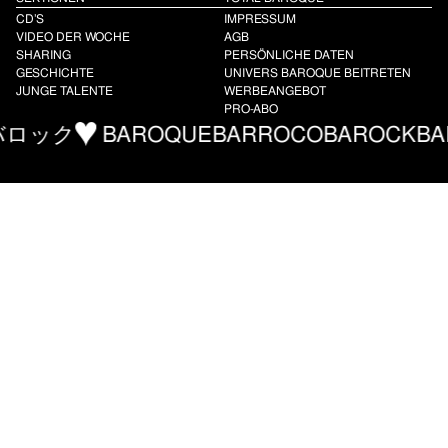
CD’S
IMPRESSUM
VIDEO DER WOCHE
AGB
SHARING
PERSÖNLICHE DATEN
GESCHICHTE
UNIVERS BAROQUE BEITRETEN
JUNGE TALENTE
WERBEANGEBOT
PRO-ABO
ック
BAROQUE
BARROCO
BAROCK
BARR