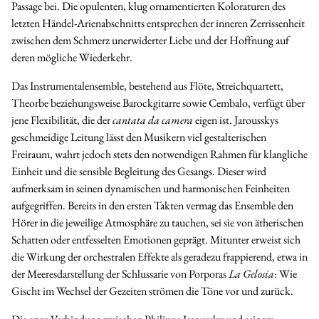
Passage bei. Die opulenten, klug ornamentierten Koloraturen des
letzten Händel-Arienabschnitts entsprechen der inneren Zerrissenheit
zwischen dem Schmerz unerwiderter Liebe und der Hoffnung auf
deren mögliche Wiederkehr.
Das Instrumentalensemble, bestehend aus Flöte, Streichquartett,
Theorbe beziehungsweise Barockgitarre sowie Cembalo, verfügt über
jene Flexibilität, die der
cantata da camera
eigen ist. Jarousskys
geschmeidige Leitung lässt den Musikern viel gestalterischen
Freiraum, wahrt jedoch stets den notwendigen Rahmen für klangliche
Einheit und die sensible Begleitung des Gesangs. Dieser wird
aufmerksam in seinen dynamischen und harmonischen Feinheiten
aufgegriffen. Bereits in den ersten Takten vermag das Ensemble den
Hörer in die jeweilige Atmosphäre zu tauchen, sei sie von ätherischen
Schatten oder entfesselten Emotionen geprägt. Mitunter erweist sich
die Wirkung der orchestralen Effekte als geradezu frappierend, etwa in
der Meeresdarstellung der Schlussarie von Porporas
La Gelosia
: Wie
Gischt im Wechsel der Gezeiten strömen die Töne vor und zurück.