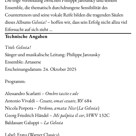
Die enge Verbindung zwischen Philippe Jaroussky und seinem
Ensemble, die thematisch durchdrungene Sensibilität des
Countertenors und seine vokale Reife bilden die tragenden Säulen
dieses Albums
Gelosia!
– hoffen wir, dass sein Erfolg nicht allzu viel
Eifersucht auf sich zieht …
Technische Angaben
Titel:
Gelosia!
Sänger und musikalische Leitung:
Philippe Jaroussky
Ensemble:
Artaserse
Erscheinungsdatum:
24. Oktober 2025
Programm:
Alessandro Scarlatti –
Ombre tacite e sole
Antonio Vivaldi –
Cessate, omai cessate
, RV 684
Nicola Porpora –
Perdono, amata Nice
(
La Gelosia
)
Georg Friedrich Händel –
Mi palpita il cor
, HWV 132C
Baldassare Galuppi –
La Gelosia
Label:
Erato (Warner Classics)