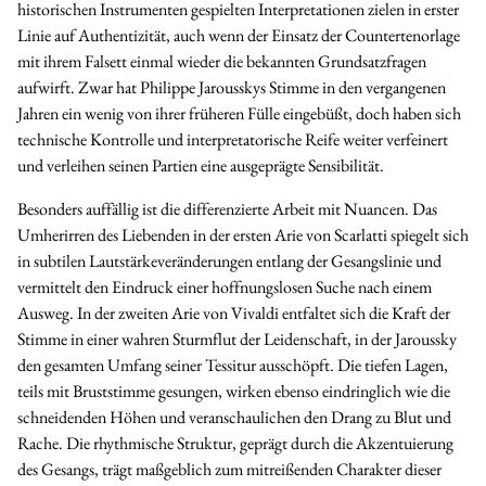
historischen Instrumenten gespielten Interpretationen zielen in erster
Linie auf Authentizität, auch wenn der Einsatz der Countertenorlage
mit ihrem Falsett einmal wieder die bekannten Grundsatzfragen
aufwirft. Zwar hat Philippe Jarousskys Stimme in den vergangenen
Jahren ein wenig von ihrer früheren Fülle eingebüßt, doch haben sich
technische Kontrolle und interpretatorische Reife weiter verfeinert
und verleihen seinen Partien eine ausgeprägte Sensibilität.
Besonders auffällig ist die differenzierte Arbeit mit Nuancen. Das
Umherirren des Liebenden in der ersten Arie von Scarlatti spiegelt sich
in subtilen Lautstärkeveränderungen entlang der Gesangslinie und
vermittelt den Eindruck einer hoffnungslosen Suche nach einem
Ausweg. In der zweiten Arie von Vivaldi entfaltet sich die Kraft der
Stimme in einer wahren Sturmflut der Leidenschaft, in der Jaroussky
den gesamten Umfang seiner Tessitur ausschöpft. Die tiefen Lagen,
teils mit Bruststimme gesungen, wirken ebenso eindringlich wie die
schneidenden Höhen und veranschaulichen den Drang zu Blut und
Rache. Die rhythmische Struktur, geprägt durch die Akzentuierung
des Gesangs, trägt maßgeblich zum mitreißenden Charakter dieser