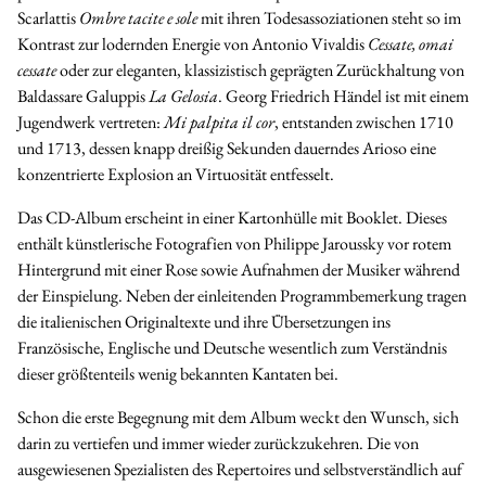
Scarlattis
Ombre tacite e sole
mit ihren Todesassoziationen steht so im
Kontrast zur lodernden Energie von Antonio Vivaldis
Cessate, omai
cessate
oder zur eleganten, klassizistisch geprägten Zurückhaltung von
Baldassare Galuppis
La Gelosia
. Georg Friedrich Händel ist mit einem
Jugendwerk vertreten:
Mi palpita il cor
, entstanden zwischen 1710
und 1713, dessen knapp dreißig Sekunden dauerndes Arioso eine
konzentrierte Explosion an Virtuosität entfesselt.
Das CD-Album erscheint in einer Kartonhülle mit Booklet. Dieses
enthält künstlerische Fotografien von Philippe Jaroussky vor rotem
Hintergrund mit einer Rose sowie Aufnahmen der Musiker während
der Einspielung. Neben der einleitenden Programmbemerkung tragen
die italienischen Originaltexte und ihre Übersetzungen ins
Französische, Englische und Deutsche wesentlich zum Verständnis
dieser größtenteils wenig bekannten Kantaten bei.
Schon die erste Begegnung mit dem Album weckt den Wunsch, sich
darin zu vertiefen und immer wieder zurückzukehren. Die von
ausgewiesenen Spezialisten des Repertoires und selbstverständlich auf