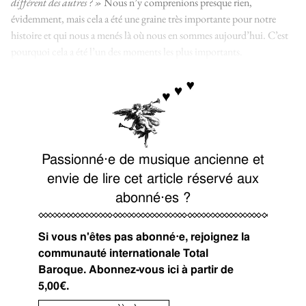
différent des autres ? »
Nous n’y comprenions presque rien,
évidemment, mais cela a été une graine très importante pour notre
histoire et qui nous a menés là où nous en sommes aujourd’hui. C’est
pourquoi cela a été l’un des moments les plus importants.
Passionné⋅e de musique ancienne et
envie de lire cet article réservé aux
abonné⋅es ?
Si vous n'êtes pas abonné⋅e, rejoignez la
communauté internationale Total
Baroque. Abonnez-vous ici à partir de
5,00€.