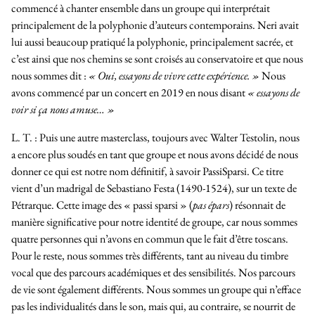
commencé à chanter ensemble dans un groupe qui interprétait
principalement de la polyphonie d’auteurs contemporains. Neri avait
lui aussi beaucoup pratiqué la polyphonie, principalement sacrée, et
c’est ainsi que nos chemins se sont croisés au conservatoire et que nous
nous sommes dit :
« Oui, essayons de vivre cette expérience. »
Nous
avons commencé par un concert en 2019 en nous disant
« essayons de
voir si ça nous amuse… »
L. T. :
Puis une autre masterclass, toujours avec Walter Testolin, nous
a encore plus soudés en tant que groupe et nous avons décidé de nous
donner ce qui est notre nom définitif, à savoir PassiSparsi. Ce titre
vient d’un madrigal de Sebastiano Festa (1490-1524), sur un texte de
Pétrarque. Cette image des « passi sparsi » (
pas épars
) résonnait de
manière significative pour notre identité de groupe, car nous sommes
quatre personnes qui n’avons en commun que le fait d’être toscans.
Pour le reste, nous sommes très différents, tant au niveau du timbre
vocal que des parcours académiques et des sensibilités. Nos parcours
de vie sont également différents. Nous sommes un groupe qui n’efface
pas les individualités dans le son, mais qui, au contraire, se nourrit de