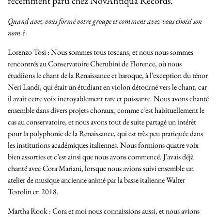
récemment paru chez NovAntiqua Records.
Quand avez-vous formé votre groupe et comment avez-vous choisi son
nom ?
Lorenzo Tosi :
Nous sommes tous toscans, et nous nous sommes
rencontrés au Conservatoire Cherubini de Florence, où nous
étudiions le chant de la Renaissance et baroque, à l’exception du ténor
Neri Landi, qui était un étudiant en violon détourné vers le chant, car
il avait cette voix incroyablement rare et puissante. Nous avons chanté
ensemble dans divers projets choraux, comme c’est habituellement le
cas au conservatoire, et nous avons tout de suite partagé un intérêt
pour la polyphonie de la Renaissance, qui est très peu pratiquée dans
les institutions académiques italiennes. Nous formions quatre voix
bien assorties et c’est ainsi que nous avons commencé. J’avais déjà
chanté avec Cora Mariani, lorsque nous avions suivi ensemble un
atelier de musique ancienne animé par la basse italienne Walter
Testolin en 2018.
Martha Rook :
Cora et moi nous connaissions aussi, et nous avions