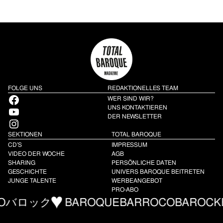
FOLGE UNS
REDAKTIONELLES TEAM
Facebook
WER SIND WIR?
YouTube
UNS KONTAKTIEREN
DER NEWSLETTER
Instagram
SEKTIONEN
TOTAL BAROQUE
CD’S
IMPRESSUM
VIDEO DER WOCHE
AGB
SHARING
PERSÖNLICHE DATEN
GESCHICHTE
UNIVERS BAROQUE BEITRETEN
JUNGE TALENTE
WERBEANGEBOT
PRO-ABO
O
バロック
BAROQUE
BARROCO
BAROCK