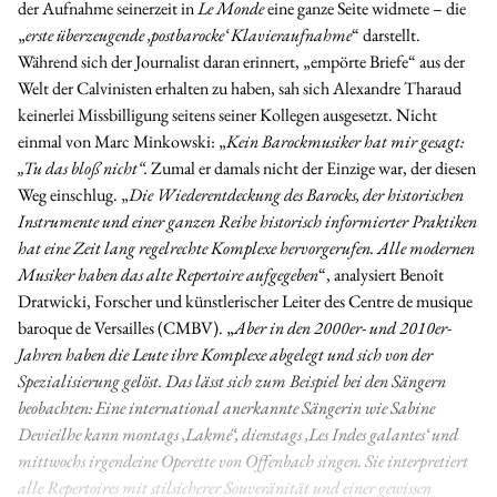
der Aufnahme seinerzeit in
Le Monde
eine ganze Seite widmete – die
„
erste überzeugende ‚postbarocke‘ Klavieraufnahme
“ darstellt.
Während sich der Journalist daran erinnert, „empörte Briefe“ aus der
Welt der Calvinisten erhalten zu haben, sah sich Alexandre Tharaud
keinerlei Missbilligung seitens seiner Kollegen ausgesetzt. Nicht
einmal von Marc Minkowski: „
Kein Barockmusiker hat mir gesagt:
„Tu das bloß nicht“.
Zumal er damals nicht der Einzige war, der diesen
Weg einschlug. „
Die Wiederentdeckung des Barocks, der historischen
Instrumente und einer ganzen Reihe historisch informierter Praktiken
hat eine Zeit lang regelrechte Komplexe hervorgerufen. Alle modernen
Musiker haben das alte Repertoire aufgegeben
“, analysiert Benoît
Dratwicki, Forscher und künstlerischer Leiter des Centre de musique
baroque de Versailles (CMBV). „
Aber in den 2000er- und 2010er-
Jahren haben die Leute ihre Komplexe abgelegt und sich von der
Spezialisierung gelöst. Das lässt sich zum Beispiel bei den Sängern
beobachten: Eine international anerkannte Sängerin wie Sabine
Devieilhe kann montags ‚Lakmé‘, dienstags ‚Les Indes galantes‘ und
mittwochs irgendeine Operette von Offenbach singen. Sie interpretiert
alle Repertoires mit stilsicherer Souveränität und einer gewissen