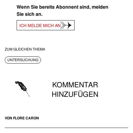
Wenn Sie bereits Abonnent sind, melden
Sie sich an.
ICH MELDE MICH AN
ZUM GLEICHEN THEMA
UNTERSUCHUNG
KOMMENTAR
HINZUFÜGEN
VON FLORE CARON
Sie müssen eingeloggt sein, um Kommentare abgeben zu
können.