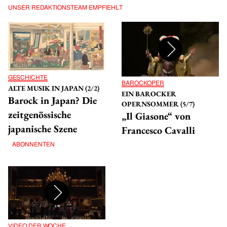
ANMELDEN
UNSER REDAKTIONSTEAM EMPFIEHLT
GESCHICHTE
BAROCKOPER
ALTE MUSIK IN JAPAN (2/2)
EIN BAROCKER
Barock in Japan? Die
OPERNSOMMER (5/7)
zeitgenössische
„Il Giasone“ von
japanische Szene
Francesco Cavalli
ABONNENTEN
VIDEO DER WOCHE