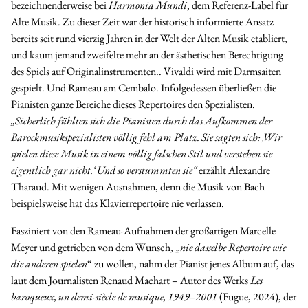
bezeichnenderweise bei
Harmonia Mundi
, dem Referenz-Label für
Alte Musik. Zu dieser Zeit war der historisch informierte Ansatz
bereits seit rund vierzig Jahren in der Welt der Alten Musik etabliert,
und kaum jemand zweifelte mehr an der ästhetischen Berechtigung
des Spiels auf Originalinstrumenten.. Vivaldi wird mit Darmsaiten
gespielt. Und Rameau am Cembalo. Infolgedessen überließen die
Pianisten ganze Bereiche dieses Repertoires den Spezialisten.
„Sicherlich fühlten sich die Pianisten durch das Aufkommen der
Barockmusikspezialisten völlig fehl am Platz. Sie sagten sich: ‚Wir
spielen diese Musik in einem völlig falschen Stil und verstehen sie
eigentlich gar nicht.‘ Und so verstummten sie“
erzählt Alexandre
Tharaud. Mit wenigen Ausnahmen, denn die Musik von Bach
beispielsweise hat das Klavierrepertoire nie verlassen.
Fasziniert von den Rameau-Aufnahmen der großartigen Marcelle
Meyer und getrieben von dem Wunsch, „
nie dasselbe Repertoire wie
die anderen spielen
“ zu wollen, nahm der Pianist jenes Album auf, das
laut dem Journalisten Renaud Machart – Autor des Werks
Les
baroqueux, un demi-siècle de musique, 1949–2001
(Fugue, 2024), der