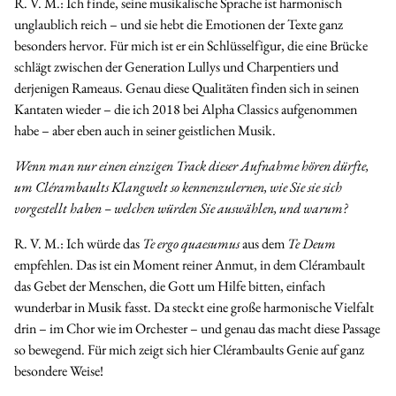
R. V. M.:
Ich finde, seine musikalische Sprache ist harmonisch
unglaublich reich – und sie hebt die Emotionen der Texte ganz
besonders hervor. Für mich ist er ein Schlüsselfigur, die eine Brücke
schlägt zwischen der
Generation Lullys
und Charpentiers und
derjenigen Rameaus. Genau diese Qualitäten finden sich in seinen
Kantaten wieder – die ich
2018 bei Alpha Classics aufgenommen
habe – aber eben auch in seiner geistlichen Musik.
Wenn man nur einen einzigen Track dieser Aufnahme hören dürfte,
um Clérambaults Klangwelt so kennenzulernen, wie Sie sie sich
vorgestellt haben – welchen würden Sie auswählen, und warum?
R. V. M.:
Ich würde das
Te ergo quaesumus
aus dem
Te Deum
empfehlen. Das ist ein Moment reiner Anmut, in dem Clérambault
das Gebet der Menschen, die Gott um Hilfe bitten, einfach
wunderbar in Musik fasst. Da steckt eine große harmonische Vielfalt
drin – im Chor wie im Orchester – und genau das macht diese Passage
so bewegend. Für mich zeigt sich hier Clérambaults Genie auf ganz
besondere Weise!