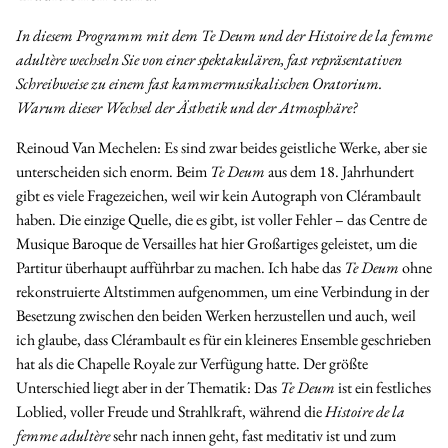
In diesem Programm mit dem Te Deum und der Histoire de la femme
adultère wechseln Sie von einer spektakulären, fast repräsentativen
Schreibweise zu einem fast kammermusikalischen Oratorium.
Warum dieser Wechsel der Ästhetik und der Atmosphäre?
Reinoud Van Mechelen:
Es sind zwar beides geistliche Werke, aber sie
unterscheiden sich enorm. Beim
Te Deum
aus dem 18. Jahrhundert
gibt es viele Fragezeichen, weil wir kein Autograph von Clérambault
haben. Die einzige Quelle, die es gibt, ist voller Fehler – das
Centre de
Musique Baroque de Versailles
hat hier Großartiges geleistet, um die
Partitur überhaupt aufführbar zu machen. Ich habe das
Te Deum
ohne
rekonstruierte Altstimmen aufgenommen, um eine Verbindung in der
Besetzung zwischen den beiden Werken herzustellen und auch, weil
ich glaube, dass Clérambault es für ein kleineres Ensemble geschrieben
hat als die
Chapelle Royale
zur Verfügung hatte. Der größte
Unterschied liegt aber in der Thematik: Das
Te Deum
ist ein festliches
Loblied, voller Freude und Strahlkraft, während die
Histoire de la
femme adultère
sehr nach innen geht, fast meditativ ist und zum