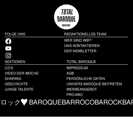
FOLGE UNS
REDAKTIONELLES TEAM
Facebook
WER SIND WIR?
YouTube
UNS KONTAKTIEREN
DER NEWSLETTER
Instagram
SEKTIONEN
TOTAL BAROQUE
CD’S
IMPRESSUM
VIDEO DER WOCHE
AGB
SHARING
PERSÖNLICHE DATEN
GESCHICHTE
UNIVERS BAROQUE BEITRETEN
JUNGE TALENTE
WERBEANGEBOT
PRO-ABO
ック
BAROQUE
BARROCO
BAROCK
BARR