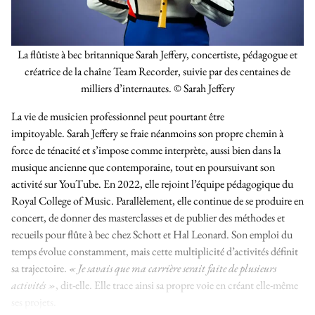
La flûtiste à bec britannique Sarah Jeffery, concertiste, pédagogue et
créatrice de la chaîne Team Recorder, suivie par des centaines de
milliers d’internautes. © Sarah Jeffery
La vie de musicien professionnel peut pourtant être
impitoyable. Sarah Jeffery se fraie néanmoins son propre chemin à
force de ténacité et s’impose comme interprète, aussi bien dans la
musique ancienne que contemporaine, tout en poursuivant son
activité sur YouTube. En 2022, elle rejoint l’équipe pédagogique du
Royal College of Music. Parallèlement, elle continue de se produire en
concert, de donner des masterclasses et de publier des méthodes et
recueils pour flûte à bec chez Schott et Hal Leonard. Son emploi du
temps évolue constamment, mais cette multiplicité d’activités définit
sa trajectoire.
« Je savais que ma carrière serait faite de plusieurs
activités »
, dit-elle. Elle trace ainsi sa propre voie en créant elle-même
ses projets.